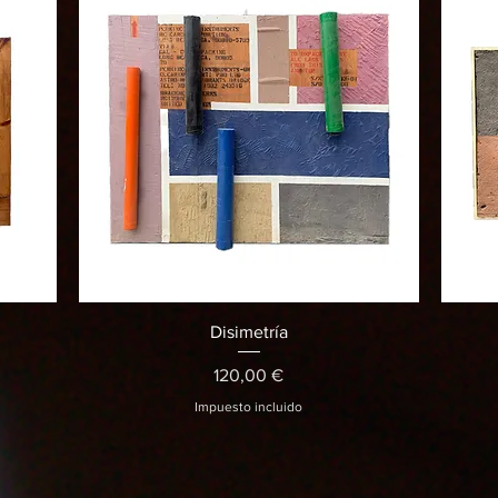
Vista rápida
Disimetría
Precio
120,00 €
Impuesto incluido