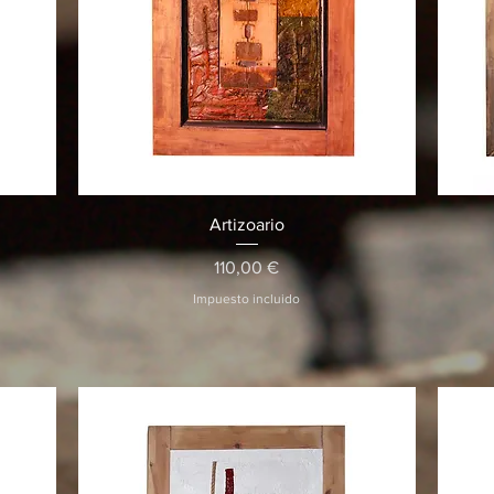
Vista rápida
Artizoario
Precio
110,00 €
Impuesto incluido