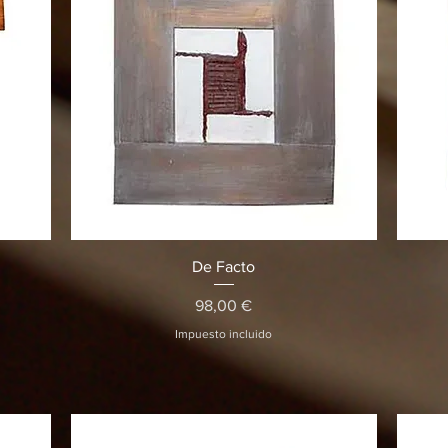
Vista rápida
De Facto
Precio
98,00 €
Impuesto incluido