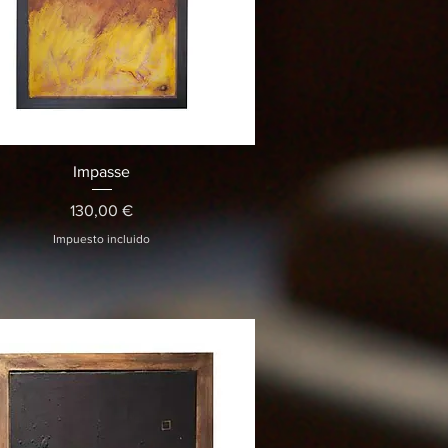
Vista rápida
Impasse
Precio
130,00 €
Impuesto incluido