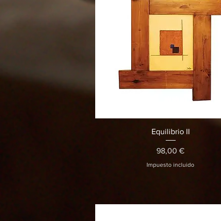
Vista rápida
Equilibrio II
Precio
98,00 €
Impuesto incluido