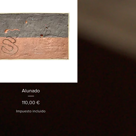
Vista rápida
Alunado
Precio
110,00 €
Impuesto incluido