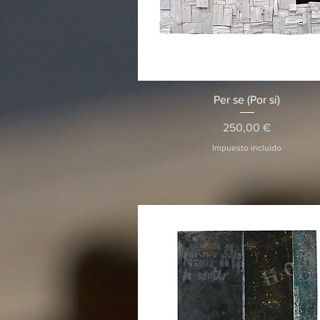
Vista rápida
Per se (Por sí)
Precio
250,00 €
Impuesto incluido