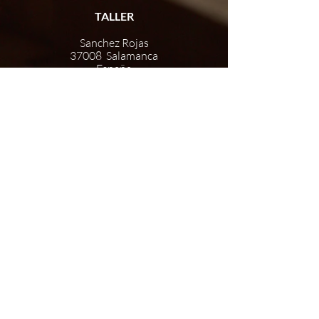
TALLER
Sanchez Rojas
37008 Salamanca
España
CONTACTO
pacosantosartista@gmail.com
+34 686 01 18 84
© 2026 paco santos
Diseño gráfico: Sara Santos
Fotografía de fondos: Carlos Forteza
Politica de privacidad