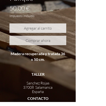
Precio
50,00 €
Impuesto incluido
Agregar al carrito
Comprar ahora
Madera recuperada y tratada 36
x 50 cm.
TALLER
Sanchez Rojas
37008 Salamanca
España
CONTACTO