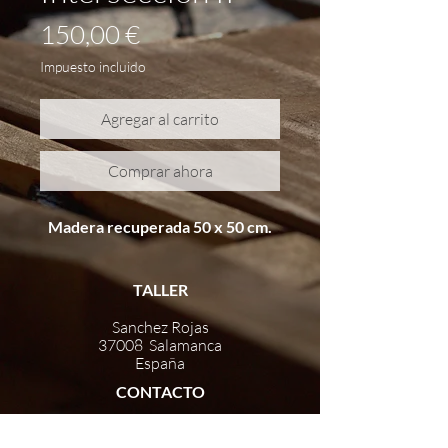
Precio
150,00 €
Impuesto incluido
Agregar al carrito
Comprar ahora
Madera recuperada 50 x 50 cm.
TALLER
Sanchez Rojas
37008 Salamanca
España
CONTACTO
pacosantosartista@gmail.com
+34 686 01 18 84