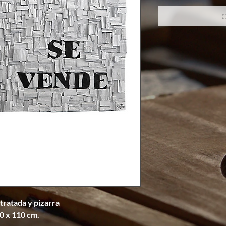
C
ratada y pizarra
0 x 110 cm.