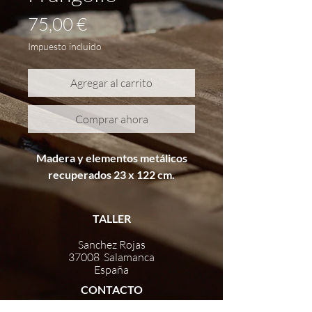
Precio
75,00 €
Impuesto incluido
Agregar al carrito
Comprar ahora
Madera y elementos metálicos
recuperados 23 x 122 cm.
TALLER
Sanchez Rojas
37008 Salamanca
España
CONTACTO