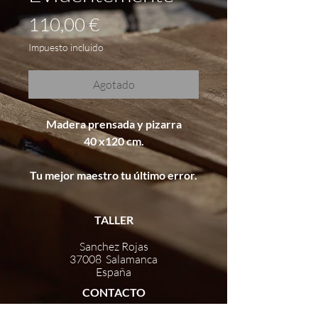
Precio
110,00 €
Impuesto incluido
Agotado
Madera prensada y pizarra
40 x120 cm.
Tu mejor maestro tu último error.
TALLER
Sanchez Rojas
37008 Salamanca
España
CONTACTO