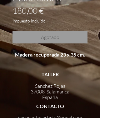
Precio
180,00 €
Impuesto incluido
Agotado
Madera recuperada 23 x 35 cm.
TALLER
Sanchez Rojas
37008 Salamanca
España
CONTACTO
pacosantosartista@gmail.com
+34 686 01 18 84